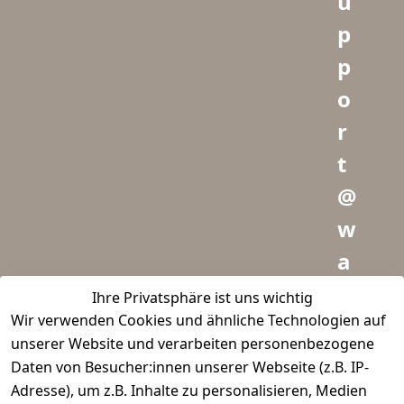
u
p
p
o
r
t
@
w
a
i
Ihre Privatsphäre ist uns wichtig
Wir verwenden Cookies und ähnliche Technologien auf
d
unserer Website und verarbeiten personenbezogene
m
Daten von Besucher:innen unserer Webseite (z.B. IP-
e
Adresse), um z.B. Inhalte zu personalisieren, Medien