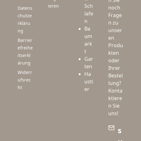
n Sie
Sch
ieren
noch
Datens
lafe
Frage
chutze
n
n zu
rkläru
Ba
unser
ng
um
en
Barrier
ark
Produ
efreihe
t
kten
itserkl
Gar
oder
ärung
ten
Ihrer
Widerr
Ha
Bestel
ufsrec
usti
lung?
ht
er
Konta
ktiere
n Sie
uns!
s