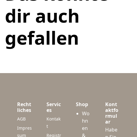
dir auch
gefallen
Recht
Servic
Shop
Kont
liches
es
aktfo
Wo
rmul
AGB
Kontak
hn
ar
t
en
Impres
Habe
&
sum
Registr