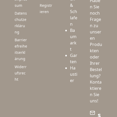
Habe
&
sum
Registr
n Sie
Sch
ieren
noch
Datens
lafe
Frage
chutze
n
n zu
rkläru
Ba
unser
ng
um
en
Barrier
ark
Produ
efreihe
t
kten
itserkl
Gar
oder
ärung
ten
Ihrer
Widerr
Ha
Bestel
ufsrec
usti
lung?
ht
er
Konta
ktiere
n Sie
uns!
s