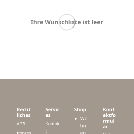
Ihre Wunschliste ist leer
Recht
Servic
Shop
Kont
liches
es
aktfo
Wo
rmul
AGB
Kontak
hn
ar
t
en
Impres