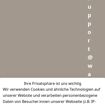
u
p
p
o
r
t
@
w
a
i
Ihre Privatsphäre ist uns wichtig
Wir verwenden Cookies und ähnliche Technologien auf
d
unserer Website und verarbeiten personenbezogene
m
Daten von Besucher:innen unserer Webseite (z.B. IP-