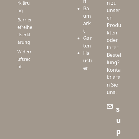
n
n zu
rkläru
Ba
unser
ng
um
en
Barrier
ark
Produ
efreihe
t
kten
itserkl
Gar
oder
ärung
ten
Ihrer
Widerr
Ha
Bestel
ufsrec
usti
lung?
ht
er
Konta
ktiere
n Sie
uns!
s
u
p