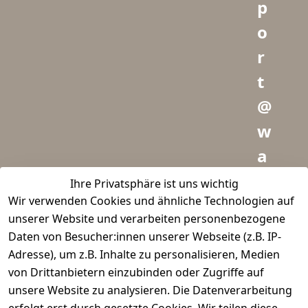
p
o
r
t
@
w
a
i
Ihre Privatsphäre ist uns wichtig
Wir verwenden Cookies und ähnliche Technologien auf
d
unserer Website und verarbeiten personenbezogene
m
Daten von Besucher:innen unserer Webseite (z.B. IP-
e
Adresse), um z.B. Inhalte zu personalisieren, Medien
von Drittanbietern einzubinden oder Zugriffe auf
i
unsere Website zu analysieren. Die Datenverarbeitung
s