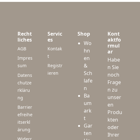
Recht
Servic
Shop
Kont
liches
es
aktfo
Wo
rmul
AGB
Kontak
hn
ar
t
en
Impres
Habe
&
sum
Registr
n Sie
Sch
ieren
noch
Datens
lafe
Frage
chutze
n
n zu
rkläru
Ba
unser
ng
um
en
Barrier
ark
Produ
efreihe
t
kten
itserkl
Gar
oder
ärung
ten
Ihrer
Widerr