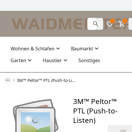
0
0
Wohnen & Schlafen
Baumarkt
Garten
Haustier
Sonstiges
3M™ Peltor™ PTL (Push-to-Listen)
3M™ Peltor™
PTL (Push-to-
Listen)
Alle