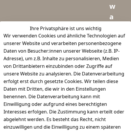
w
a
i
Ihre Privatsphäre ist uns wichtig
Wir verwenden Cookies und ähnliche Technologien auf
d
unserer Website und verarbeiten personenbezogene
m
Daten von Besucher:innen unserer Webseite (z.B. IP-
e
Adresse), um z.B. Inhalte zu personalisieren, Medien
von Drittanbietern einzubinden oder Zugriffe auf
i
unsere Website zu analysieren. Die Datenverarbeitung
s
erfolgt erst durch gesetzte Cookies. Wir teilen diese
t
Daten mit Dritten, die wir in den Einstellungen
benennen. Die Datenverarbeitung kann mit
e
Einwilligung oder aufgrund eines berechtigten
r.
Interesses erfolgen. Die Zustimmung kann erteilt oder
abgelehnt werden. Es besteht das Recht, nicht
d
einzuwilligen und die Einwilligung zu einem späteren