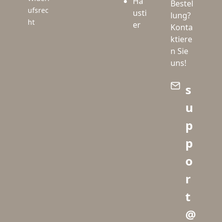
Ha
Bestel
ufsrec
usti
lung?
ht
er
Konta
ktiere
n Sie
uns!
s
u
p
p
o
r
t
@