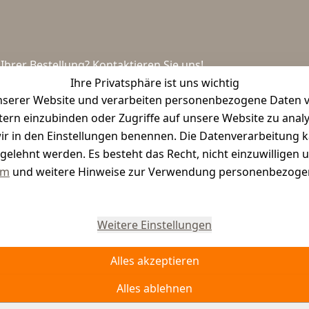
hrer Bestellung? Kontaktieren Sie uns!
Ihre Privatsphäre ist uns wichtig
serer Website und verarbeiten personenbezogene Daten vo
etern einzubinden oder Zugriffe auf unsere Website zu anal
e wir in den Einstellungen benennen. Die Datenverarbeitung 
gelehnt werden. Es besteht das Recht, nicht einzuwilligen 
um
und weitere Hinweise zur Verwendung personenbezogen
Vertrag widerrufen
Weitere Einstellungen
Alles akzeptieren
Alles ablehnen