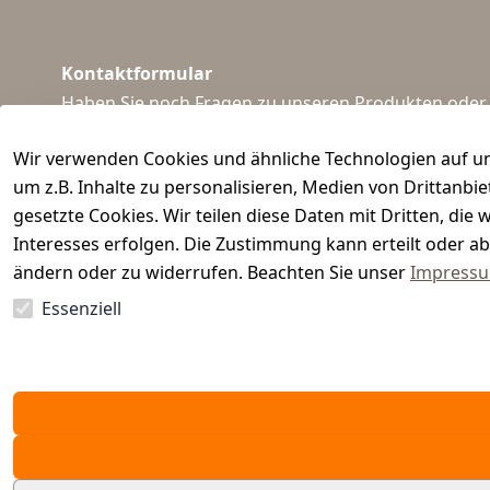
Kontaktformular
Haben Sie noch Fragen zu unseren Produkten oder I
support@waidmeister.de
Wir verwenden Cookies und ähnliche Technologien auf un
um z.B. Inhalte zu personalisieren, Medien von Drittanbi
gesetzte Cookies. Wir teilen diese Daten mit Dritten, di
Interesses erfolgen. Die Zustimmung kann erteilt oder ab
ändern oder zu widerrufen. Beachten Sie unser
Impress
Essenziell