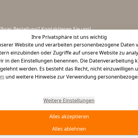
hrer Bestellung? Kontaktieren Sie uns!
Ihre Privatsphäre ist uns wichtig
serer Website und verarbeiten personenbezogene Daten vo
etern einzubinden oder Zugriffe auf unsere Website zu anal
e wir in den Einstellungen benennen. Die Datenverarbeitung 
gelehnt werden. Es besteht das Recht, nicht einzuwilligen 
um
und weitere Hinweise zur Verwendung personenbezogen
Vertrag widerrufen
Weitere Einstellungen
Alles akzeptieren
Alles ablehnen