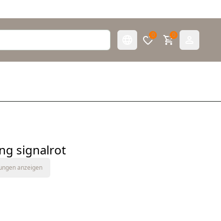
0
0
g signalrot
tungen anzeigen