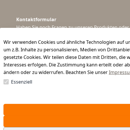
Kontaktformular
Haben Sie noch Fragen zu unseren Produkten oder I
support@waidmeister.de
Wir verwenden Cookies und ähnliche Technologien auf un
um z.B. Inhalte zu personalisieren, Medien von Drittanbi
gesetzte Cookies. Wir teilen diese Daten mit Dritten, di
Interesses erfolgen. Die Zustimmung kann erteilt oder ab
ändern oder zu widerrufen. Beachten Sie unser
Impress
Essenziell