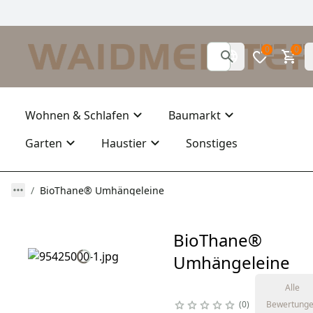
0
0
Wohnen & Schlafen
Baumarkt
Garten
Haustier
Sonstiges
BioThane® Umhängeleine
BioThane®
Umhängeleine
Alle
0
Bewertung