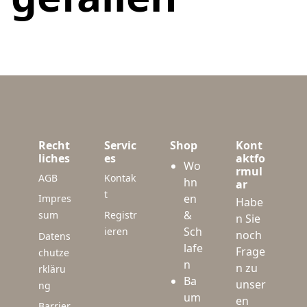
Recht
Servic
Shop
Kont
liches
es
aktfo
Wo
rmul
AGB
Kontak
hn
ar
t
en
Impres
Habe
&
sum
Registr
n Sie
Sch
ieren
noch
Datens
lafe
Frage
chutze
n
n zu
rkläru
Ba
unser
ng
um
en
Barrier