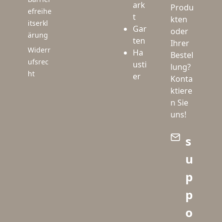
ark
Produ
efreihe
t
kten
itserkl
Gar
oder
ärung
ten
Ihrer
Widerr
Ha
Bestel
ufsrec
usti
lung?
ht
er
Konta
ktiere
n Sie
uns!
s
u
p
p
o