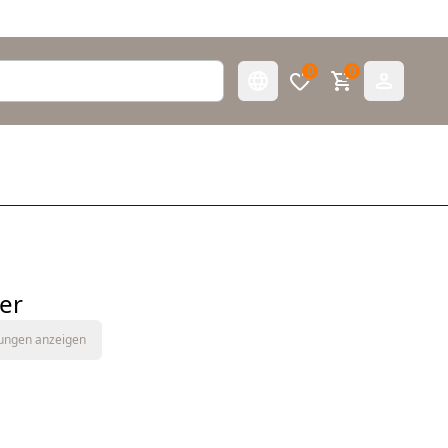
0
0
er
tungen anzeigen