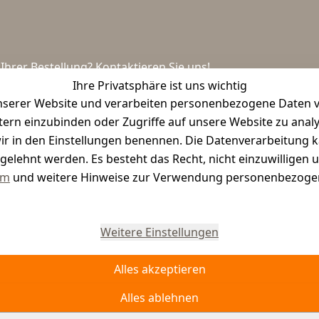
hrer Bestellung? Kontaktieren Sie uns!
Ihre Privatsphäre ist uns wichtig
serer Website und verarbeiten personenbezogene Daten vo
etern einzubinden oder Zugriffe auf unsere Website zu anal
e wir in den Einstellungen benennen. Die Datenverarbeitung 
gelehnt werden. Es besteht das Recht, nicht einzuwilligen 
um
und weitere Hinweise zur Verwendung personenbezogen
Vertrag widerrufen
Weitere Einstellungen
Alles akzeptieren
Alles ablehnen