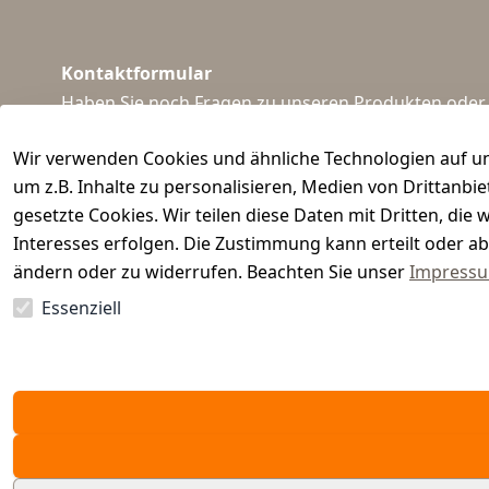
Kontaktformular
Haben Sie noch Fragen zu unseren Produkten oder I
support@waidmeister.de
Wir verwenden Cookies und ähnliche Technologien auf un
um z.B. Inhalte zu personalisieren, Medien von Drittanbi
gesetzte Cookies. Wir teilen diese Daten mit Dritten, di
Interesses erfolgen. Die Zustimmung kann erteilt oder ab
ändern oder zu widerrufen. Beachten Sie unser
Impress
Essenziell