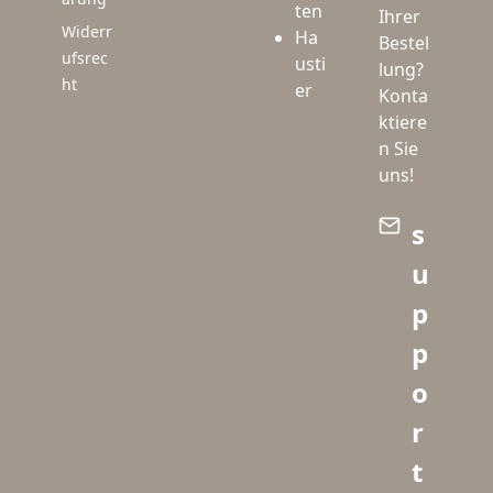
ten
Ihrer
Widerr
Ha
Bestel
ufsrec
usti
lung?
ht
er
Konta
ktiere
n Sie
uns!
s
u
p
p
o
r
t