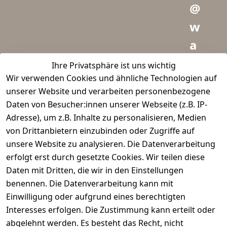
@
w
a
i
Ihre Privatsphäre ist uns wichtig
Wir verwenden Cookies und ähnliche Technologien auf
d
unserer Website und verarbeiten personenbezogene
m
Daten von Besucher:innen unserer Webseite (z.B. IP-
e
Adresse), um z.B. Inhalte zu personalisieren, Medien
von Drittanbietern einzubinden oder Zugriffe auf
i
unsere Website zu analysieren. Die Datenverarbeitung
s
erfolgt erst durch gesetzte Cookies. Wir teilen diese
t
Daten mit Dritten, die wir in den Einstellungen
benennen. Die Datenverarbeitung kann mit
e
Einwilligung oder aufgrund eines berechtigten
r.
Interesses erfolgen. Die Zustimmung kann erteilt oder
abgelehnt werden. Es besteht das Recht, nicht