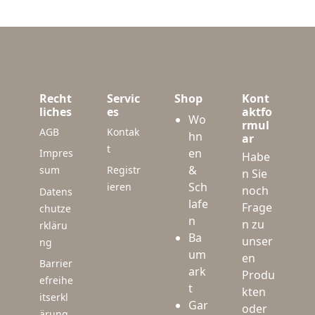
Recht
Servic
Shop
Kont
liches
es
aktfo
Wo
rmul
AGB
Kontak
hn
ar
t
en
Impres
Habe
&
sum
Registr
n Sie
Sch
ieren
noch
Datens
lafe
Frage
chutze
n
n zu
rkläru
Ba
unser
ng
um
en
Barrier
ark
Produ
efreihe
t
kten
itserkl
Gar
oder
ärung