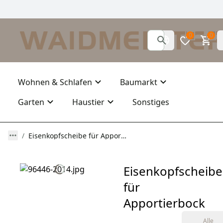
0
0
Wohnen & Schlafen
Baumarkt
Garten
Haustier
Sonstiges
Eisenkopfscheibe für Apportierbock
Eisenkopfscheibe
für
Apportierbock
Alle