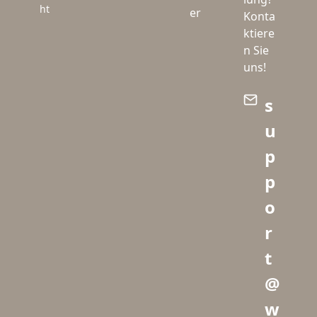
ht
er
Konta
ktiere
n Sie
uns!
s
u
p
p
o
r
t
@
w