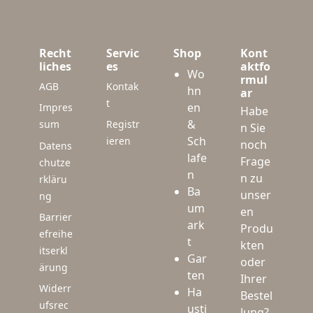
Recht
Servic
Shop
Kont
liches
es
aktfo
Wo
rmul
AGB
Kontak
hn
ar
t
en
Impres
Habe
&
sum
Registr
n Sie
Sch
ieren
noch
Datens
lafe
Frage
chutze
n
n zu
rkläru
Ba
unser
ng
um
en
Barrier
ark
Produ
efreihe
t
kten
itserkl
Gar
oder
ärung
ten
Ihrer
Widerr
Ha
Bestel
ufsrec
usti
lung?