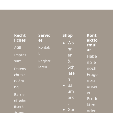
Recht
Servic
Shop
Kont
liches
es
aktfo
Wo
rmul
AGB
Kontak
hn
ar
t
en
Impres
Habe
&
sum
Registr
n Sie
Sch
ieren
noch
Datens
lafe
Frage
chutze
n
n zu
rkläru
Ba
unser
ng
um
en
Barrier
ark
Produ
efreihe
t
kten
itserkl
Gar
oder
ärung