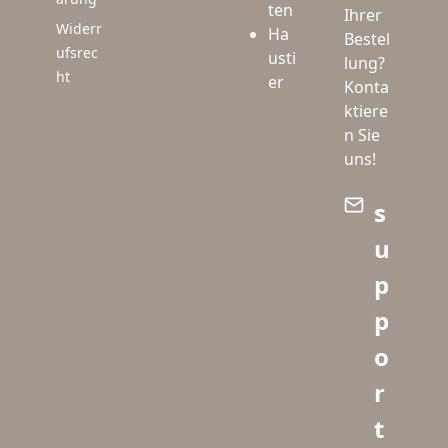
ten
Ihrer
Widerr
Ha
Bestel
ufsrec
usti
lung?
ht
er
Konta
ktiere
n Sie
uns!
s
u
p
p
o
r
t