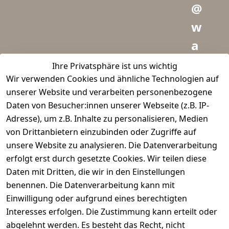
@
w
a
i
Ihre Privatsphäre ist uns wichtig
Wir verwenden Cookies und ähnliche Technologien auf
d
unserer Website und verarbeiten personenbezogene
m
Daten von Besucher:innen unserer Webseite (z.B. IP-
e
Adresse), um z.B. Inhalte zu personalisieren, Medien
von Drittanbietern einzubinden oder Zugriffe auf
i
unsere Website zu analysieren. Die Datenverarbeitung
s
erfolgt erst durch gesetzte Cookies. Wir teilen diese
t
Daten mit Dritten, die wir in den Einstellungen
benennen. Die Datenverarbeitung kann mit
e
Einwilligung oder aufgrund eines berechtigten
r.
Interesses erfolgen. Die Zustimmung kann erteilt oder
abgelehnt werden. Es besteht das Recht, nicht