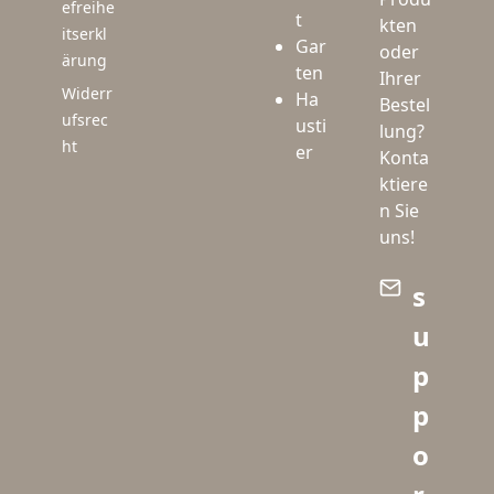
efreihe
t
kten
itserkl
Gar
oder
ärung
ten
Ihrer
Widerr
Ha
Bestel
ufsrec
usti
lung?
ht
er
Konta
ktiere
n Sie
uns!
s
u
p
p
o