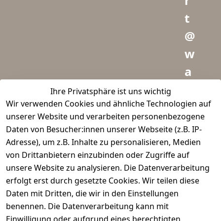
r
t
@
w
a
i
Ihre Privatsphäre ist uns wichtig
Wir verwenden Cookies und ähnliche Technologien auf
d
unserer Website und verarbeiten personenbezogene
m
Daten von Besucher:innen unserer Webseite (z.B. IP-
e
Adresse), um z.B. Inhalte zu personalisieren, Medien
von Drittanbietern einzubinden oder Zugriffe auf
i
unsere Website zu analysieren. Die Datenverarbeitung
s
erfolgt erst durch gesetzte Cookies. Wir teilen diese
t
Daten mit Dritten, die wir in den Einstellungen
benennen. Die Datenverarbeitung kann mit
e
Einwilligung oder aufgrund eines berechtigten