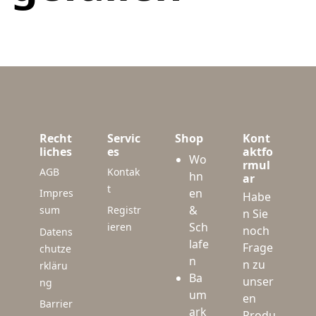
Recht
Servic
Shop
Kont
liches
es
aktfo
Wo
rmul
AGB
Kontak
hn
ar
t
en
Impres
Habe
&
sum
Registr
n Sie
Sch
ieren
noch
Datens
lafe
Frage
chutze
n
n zu
rkläru
Ba
unser
ng
um
en
Barrier
ark
Produ