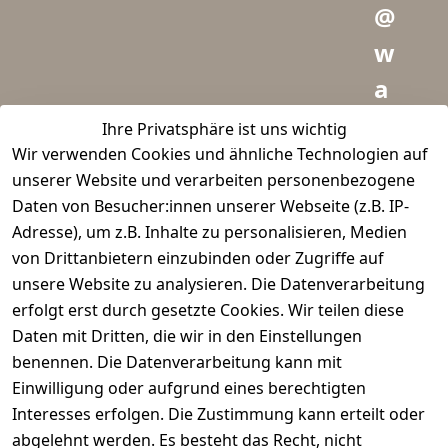
@
w
a
i
Ihre Privatsphäre ist uns wichtig
Wir verwenden Cookies und ähnliche Technologien auf
d
unserer Website und verarbeiten personenbezogene
m
Daten von Besucher:innen unserer Webseite (z.B. IP-
e
Adresse), um z.B. Inhalte zu personalisieren, Medien
von Drittanbietern einzubinden oder Zugriffe auf
i
unsere Website zu analysieren. Die Datenverarbeitung
s
erfolgt erst durch gesetzte Cookies. Wir teilen diese
t
Daten mit Dritten, die wir in den Einstellungen
benennen. Die Datenverarbeitung kann mit
e
Einwilligung oder aufgrund eines berechtigten
r.
Interesses erfolgen. Die Zustimmung kann erteilt oder
abgelehnt werden. Es besteht das Recht, nicht