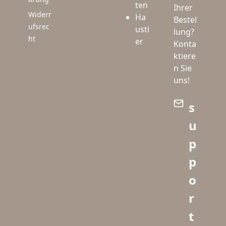
ten
Ihrer
Widerr
Ha
Bestel
ufsrec
usti
lung?
ht
er
Konta
ktiere
n Sie
uns!
s
u
p
p
o
r
t