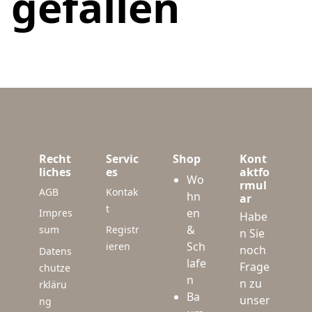
gefallen
Recht
Servic
Shop
Kont
liches
es
aktfo
Wo
rmul
AGB
Kontak
hn
ar
t
en
Impres
Habe
&
sum
Registr
n Sie
Sch
ieren
noch
Datens
lafe
Frage
chutze
n
n zu
rkläru
Ba
unser
ng