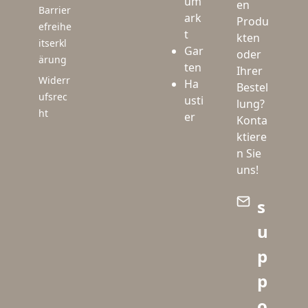
um
en
Barrier
ark
Produ
efreihe
t
kten
itserkl
Gar
oder
ärung
ten
Ihrer
Widerr
Ha
Bestel
ufsrec
usti
lung?
ht
er
Konta
ktiere
n Sie
uns!
s
u
p
p
o