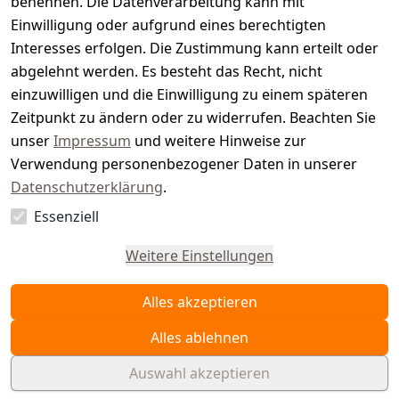
benennen. Die Datenverarbeitung kann mit
e
Einwilligung oder aufgrund eines berechtigten
r.
Interesses erfolgen. Die Zustimmung kann erteilt oder
abgelehnt werden. Es besteht das Recht, nicht
d
einzuwilligen und die Einwilligung zu einem späteren
e
Zeitpunkt zu ändern oder zu widerrufen. Beachten Sie
unser
Impressum
und weitere Hinweise zur
Verwendung personenbezogener Daten in unserer
Datenschutzerklärung
.
Essenziell
Vertrag
widerrufen
Weitere Einstellungen
Alles akzeptieren
Alles ablehnen
Auswahl akzeptieren
© WAIDMEISTER 2026