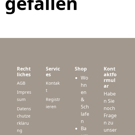
gefallen
Recht
Servic
Shop
Kont
liches
es
aktfo
Wo
rmul
AGB
Kontak
hn
ar
t
en
Impres
Habe
&
sum
Registr
n Sie
Sch
ieren
noch
Datens
lafe
Frage
chutze
n
n zu
rkläru
Ba
unser
ng