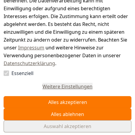
benennen. Die Datenverarbeitung kann mit
e
Einwilligung oder aufgrund eines berechtigten
r.
Interesses erfolgen. Die Zustimmung kann erteilt oder
abgelehnt werden. Es besteht das Recht, nicht
d
einzuwilligen und die Einwilligung zu einem späteren
e
Zeitpunkt zu ändern oder zu widerrufen. Beachten Sie
unser
Impressum
und weitere Hinweise zur
Verwendung personenbezogener Daten in unserer
Datenschutzerklärung
.
Essenziell
Vertrag
widerrufen
Weitere Einstellungen
Alles akzeptieren
Alles ablehnen
Auswahl akzeptieren
© WAIDMEISTER 2026