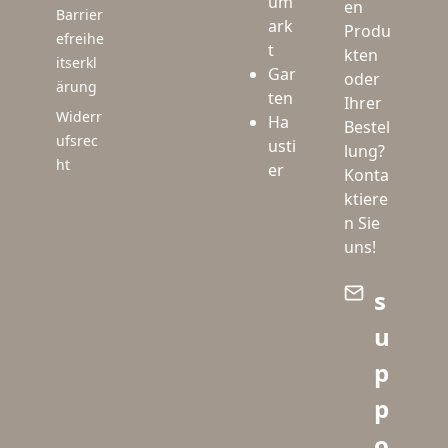
um
en
Barrier
ark
Produ
efreihe
t
kten
itserkl
Gar
oder
ärung
ten
Ihrer
Widerr
Ha
Bestel
ufsrec
usti
lung?
ht
er
Konta
ktiere
n Sie
uns!
s
u
p
p
o