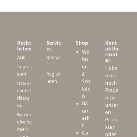
Recht
Servic
Shop
Kont
liches
es
aktfo
Wo
rmul
AGB
Kontak
hn
ar
t
en
Impres
Habe
&
sum
Registr
n Sie
Sch
ieren
noch
Datens
lafe
Frage
chutze
n
n zu
rkläru
Ba
unser
ng
um
en
Barrier
ark
Produ
efreihe
t
kten
itserkl
Gar
oder
ärung