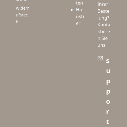
ten
Ihrer
Widerr
Ha
Bestel
ufsrec
usti
lung?
ht
er
Konta
ktiere
n Sie
uns!
s
u
p
p
o
r
t