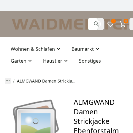
0
0
Wohnen & Schlafen
Baumarkt
Garten
Haustier
Sonstiges
ALMGWAND Damen Strickjacke Ebenforstalm
ALMGWAND
Damen
Strickjacke
Ebenforstalm