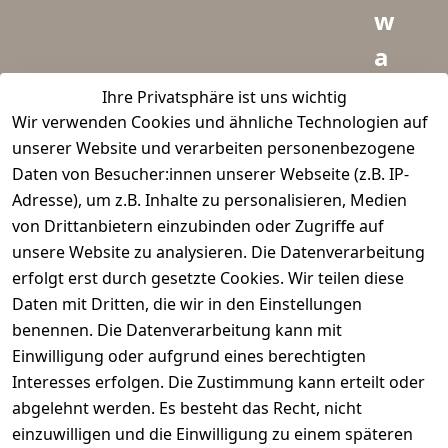
w
a
i
Ihre Privatsphäre ist uns wichtig
Wir verwenden Cookies und ähnliche Technologien auf
d
unserer Website und verarbeiten personenbezogene
m
Daten von Besucher:innen unserer Webseite (z.B. IP-
e
Adresse), um z.B. Inhalte zu personalisieren, Medien
von Drittanbietern einzubinden oder Zugriffe auf
i
unsere Website zu analysieren. Die Datenverarbeitung
s
erfolgt erst durch gesetzte Cookies. Wir teilen diese
t
Daten mit Dritten, die wir in den Einstellungen
benennen. Die Datenverarbeitung kann mit
e
Einwilligung oder aufgrund eines berechtigten
r.
Interesses erfolgen. Die Zustimmung kann erteilt oder
abgelehnt werden. Es besteht das Recht, nicht
d
einzuwilligen und die Einwilligung zu einem späteren