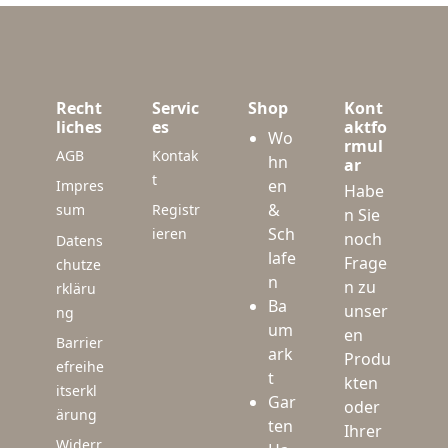
Recht
Servic
Shop
Kont
liches
es
aktfo
Wo
rmul
AGB
Kontak
hn
ar
t
en
Impres
Habe
&
sum
Registr
n Sie
Sch
ieren
noch
Datens
lafe
Frage
chutze
n
n zu
rkläru
Ba
unser
ng
um
en
Barrier
ark
Produ
efreihe
t
kten
itserkl
Gar
oder
ärung
ten
Ihrer
Widerr