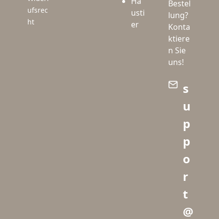
Ha
Bestel
ufsrec
usti
lung?
ht
er
Konta
ktiere
n Sie
uns!
s
u
p
p
o
r
t
@