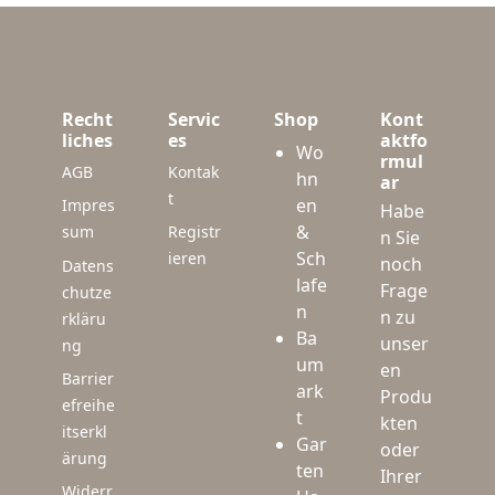
Recht
Servic
Shop
Kont
liches
es
aktfo
Wo
rmul
AGB
Kontak
hn
ar
t
en
Impres
Habe
&
sum
Registr
n Sie
Sch
ieren
noch
Datens
lafe
Frage
chutze
n
n zu
rkläru
Ba
unser
ng
um
en
Barrier
ark
Produ
efreihe
t
kten
itserkl
Gar
oder
ärung
ten
Ihrer
Widerr