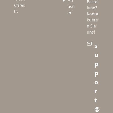
Ha
Bestel
ufsrec
usti
lung?
ht
er
Konta
ktiere
n Sie
uns!
s
u
p
p
o
r
t
@