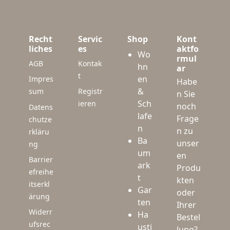
Recht
Servic
Shop
Kont
liches
es
aktfo
Wo
rmul
AGB
Kontak
hn
ar
t
en
Impres
Habe
&
sum
Registr
n Sie
Sch
ieren
noch
Datens
lafe
Frage
chutze
n
n zu
rkläru
Ba
unser
ng
um
en
Barrier
ark
Produ
efreihe
t
kten
itserkl
Gar
oder
ärung
ten
Ihrer
Widerr
Ha
Bestel
ufsrec
usti
lung?