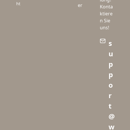
ht
er
Konta
ktiere
n Sie
uns!
s
u
p
p
o
r
t
@
w