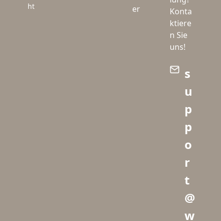
ht
er
Konta
ktiere
n Sie
uns!
s
u
p
p
o
r
t
@
w