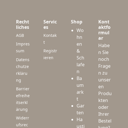
Recht
Servic
Shop
Kont
liches
es
aktfo
Wo
rmul
AGB
Kontak
hn
ar
t
en
Impres
Habe
&
sum
Registr
n Sie
Sch
ieren
noch
Datens
lafe
Frage
chutze
n
n zu
rkläru
Ba
unser
ng
um
en
Barrier
ark
Produ
efreihe
t
kten
itserkl
Gar
oder
ärung
ten
Ihrer
Widerr
Ha
Bestel
ufsrec
usti
lung?