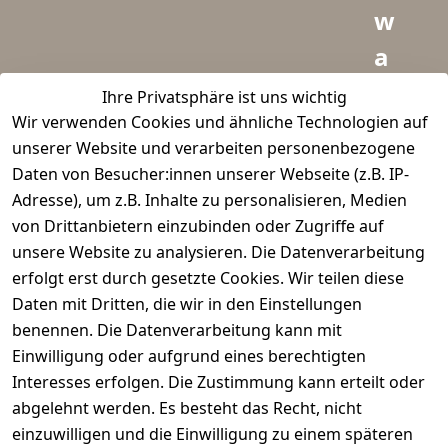
w
a
i
Ihre Privatsphäre ist uns wichtig
Wir verwenden Cookies und ähnliche Technologien auf
d
unserer Website und verarbeiten personenbezogene
m
Daten von Besucher:innen unserer Webseite (z.B. IP-
e
Adresse), um z.B. Inhalte zu personalisieren, Medien
von Drittanbietern einzubinden oder Zugriffe auf
i
unsere Website zu analysieren. Die Datenverarbeitung
s
erfolgt erst durch gesetzte Cookies. Wir teilen diese
t
Daten mit Dritten, die wir in den Einstellungen
benennen. Die Datenverarbeitung kann mit
e
Einwilligung oder aufgrund eines berechtigten
r.
Interesses erfolgen. Die Zustimmung kann erteilt oder
abgelehnt werden. Es besteht das Recht, nicht
d
einzuwilligen und die Einwilligung zu einem späteren