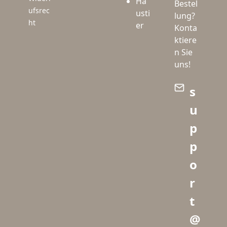
Ha
Bestel
ufsrec
usti
lung?
ht
er
Konta
ktiere
n Sie
uns!
s
u
p
p
o
r
t
@