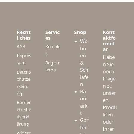
Recht
Servic
Shop
Kont
liches
es
aktfo
Wo
rmul
AGB
Kontak
hn
ar
t
en
Impres
Habe
&
sum
Registr
n Sie
Sch
ieren
noch
Datens
lafe
Frage
chutze
n
n zu
rkläru
Ba
unser
ng
um
en
Barrier
ark
Produ
efreihe
t
kten
itserkl
Gar
oder
ärung
ten
Ihrer
Widerr