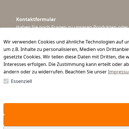
Kontaktformular
Haben Sie noch Fragen zu unseren Produkten oder I
support@waidmeister.de
Wir verwenden Cookies und ähnliche Technologien auf un
um z.B. Inhalte zu personalisieren, Medien von Drittanbi
gesetzte Cookies. Wir teilen diese Daten mit Dritten, di
Interesses erfolgen. Die Zustimmung kann erteilt oder ab
ändern oder zu widerrufen. Beachten Sie unser
Impress
Essenziell