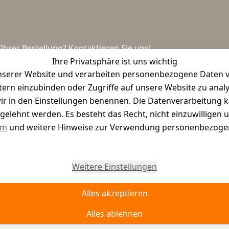
hrer Bestellung? Kontaktieren Sie uns!
Ihre Privatsphäre ist uns wichtig
serer Website und verarbeiten personenbezogene Daten vo
etern einzubinden oder Zugriffe auf unsere Website zu anal
e wir in den Einstellungen benennen. Die Datenverarbeitung 
gelehnt werden. Es besteht das Recht, nicht einzuwilligen 
um
und weitere Hinweise zur Verwendung personenbezogen
Vertrag widerrufen
Weitere Einstellungen
Alles akzeptieren
Alles ablehnen