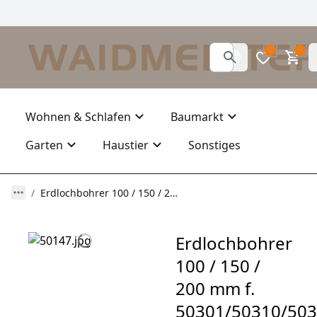
0
0
Wohnen & Schlafen
Baumarkt
Garten
Haustier
Sonstiges
Erdlochbohrer 100 / 150 / 200 mm f. 50301/50310/50311
Erdlochbohrer
100 / 150 /
200 mm f.
50301/50310/50