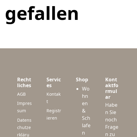
gefallen
Recht
Servic
Shop
Kont
liches
es
aktfo
Wo
rmul
AGB
Kontak
hn
ar
t
en
Impres
Habe
&
sum
Registr
n Sie
Sch
ieren
noch
Datens
lafe
Frage
chutze
n
n zu
rkläru