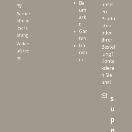
Ba
unser
ng
um
en
Barrier
ark
Produ
efreihe
t
kten
itserkl
Gar
oder
ärung
ten
Ihrer
Widerr
Ha
Bestel
ufsrec
usti
lung?
ht
er
Konta
ktiere
n Sie
uns!
s
u
p
p