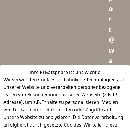
o
r
t
@
w
a
i
Ihre Privatsphäre ist uns wichtig
Wir verwenden Cookies und ähnliche Technologien auf
d
unserer Website und verarbeiten personenbezogene
m
Daten von Besucher:innen unserer Webseite (z.B. IP-
e
Adresse), um z.B. Inhalte zu personalisieren, Medien
von Drittanbietern einzubinden oder Zugriffe auf
i
unsere Website zu analysieren. Die Datenverarbeitung
s
erfolgt erst durch gesetzte Cookies. Wir teilen diese