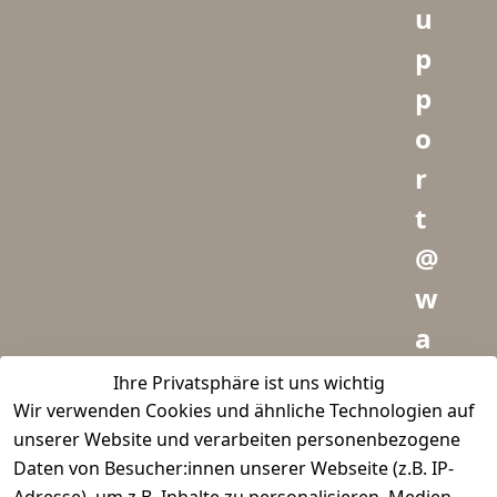
u
p
p
o
r
t
@
w
a
i
Ihre Privatsphäre ist uns wichtig
Wir verwenden Cookies und ähnliche Technologien auf
d
unserer Website und verarbeiten personenbezogene
m
Daten von Besucher:innen unserer Webseite (z.B. IP-