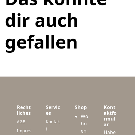
dir auch
gefallen
Recht
Servic
Shop
Kont
liches
es
aktfo
Wo
rmul
AGB
Kontak
hn
ar
t
en
Impres
Habe