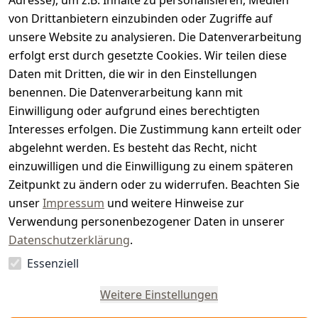
e
Adresse), um z.B. Inhalte zu personalisieren, Medien
von Drittanbietern einzubinden oder Zugriffe auf
i
unsere Website zu analysieren. Die Datenverarbeitung
s
erfolgt erst durch gesetzte Cookies. Wir teilen diese
t
Daten mit Dritten, die wir in den Einstellungen
benennen. Die Datenverarbeitung kann mit
e
Einwilligung oder aufgrund eines berechtigten
r.
Interesses erfolgen. Die Zustimmung kann erteilt oder
abgelehnt werden. Es besteht das Recht, nicht
d
einzuwilligen und die Einwilligung zu einem späteren
e
Zeitpunkt zu ändern oder zu widerrufen. Beachten Sie
unser
Impressum
und weitere Hinweise zur
Verwendung personenbezogener Daten in unserer
Datenschutzerklärung
.
Essenziell
Vertrag
widerrufen
Weitere Einstellungen