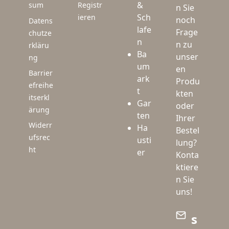
&
sum
Registr
n Sie
Sch
ieren
noch
Datens
lafe
Frage
chutze
n
n zu
rkläru
Ba
unser
ng
um
en
Barrier
ark
Produ
efreihe
t
kten
itserkl
Gar
oder
ärung
ten
Ihrer
Widerr
Ha
Bestel
ufsrec
usti
lung?
ht
er
Konta
ktiere
n Sie
uns!
s