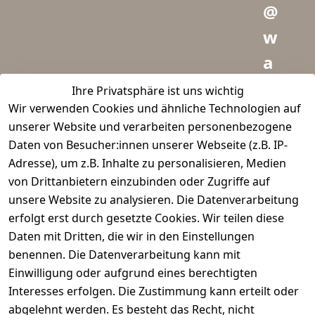
@
w
a
i
Ihre Privatsphäre ist uns wichtig
Wir verwenden Cookies und ähnliche Technologien auf
d
unserer Website und verarbeiten personenbezogene
m
Daten von Besucher:innen unserer Webseite (z.B. IP-
e
Adresse), um z.B. Inhalte zu personalisieren, Medien
von Drittanbietern einzubinden oder Zugriffe auf
i
unsere Website zu analysieren. Die Datenverarbeitung
s
erfolgt erst durch gesetzte Cookies. Wir teilen diese
t
Daten mit Dritten, die wir in den Einstellungen
benennen. Die Datenverarbeitung kann mit
e
Einwilligung oder aufgrund eines berechtigten
r.
Interesses erfolgen. Die Zustimmung kann erteilt oder
abgelehnt werden. Es besteht das Recht, nicht