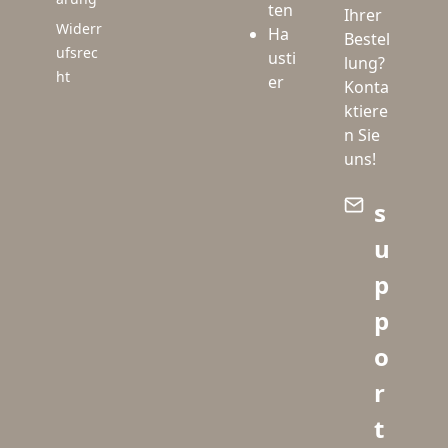
ten
Ihrer
Widerr
Ha
Bestel
ufsrec
usti
lung?
ht
er
Konta
ktiere
n Sie
uns!
s
u
p
p
o
r
t