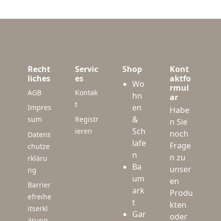
Recht
Servic
Shop
Kont
liches
es
aktfo
Wo
rmul
AGB
Kontak
hn
ar
t
en
Impres
Habe
&
sum
Registr
n Sie
Sch
ieren
noch
Datens
lafe
Frage
chutze
n
n zu
rkläru
Ba
unser
ng
um
en
Barrier
ark
Produ
efreihe
t
kten
itserkl
Gar
oder
ärung