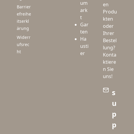
um
en
Barrier
ark
Produ
efreihe
t
kten
itserkl
Gar
oder
ärung
ten
Ihrer
Widerr
Ha
Bestel
ufsrec
usti
lung?
ht
er
Konta
ktiere
n Sie
uns!
s
u
p
p