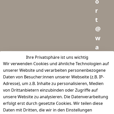
o
r
t
@
w
a
i
Ihre Privatsphäre ist uns wichtig
Wir verwenden Cookies und ähnliche Technologien auf
d
unserer Website und verarbeiten personenbezogene
m
Daten von Besucher:innen unserer Webseite (z.B. IP-
e
Adresse), um z.B. Inhalte zu personalisieren, Medien
von Drittanbietern einzubinden oder Zugriffe auf
i
unsere Website zu analysieren. Die Datenverarbeitung
s
erfolgt erst durch gesetzte Cookies. Wir teilen diese
t
Daten mit Dritten, die wir in den Einstellungen