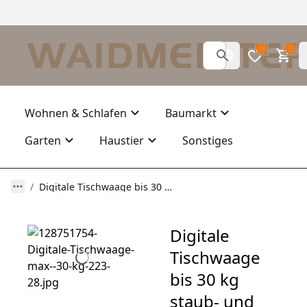
0
0
Wohnen & Schlafen
Baumarkt
Garten
Haustier
Sonstiges
Digitale Tischwaage bis 30 kg staub- und spritzwassergeschützt 223-285
Digitale
Tischwaage
bis 30 kg
staub- und