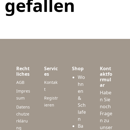
gefallen
Recht
Servic
Shop
Kont
liches
es
aktfo
Wo
rmul
AGB
Kontak
hn
ar
t
en
Impres
Habe
&
sum
Registr
n Sie
Sch
ieren
noch
Datens
lafe
Frage
chutze
n
n zu
rkläru
Ba
unser
ng