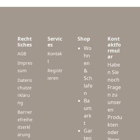
Recht
Servic
Shop
Kont
liches
es
aktfo
Wo
rmul
AGB
Kontak
hn
ar
t
en
Impres
Habe
&
sum
Registr
n Sie
Sch
ieren
noch
Datens
lafe
Frage
chutze
n
n zu
rkläru
Ba
unser
ng
um
en
Barrier
ark
Produ
efreihe
t
kten
itserkl
Gar
oder
ärung
ten
Ihrer