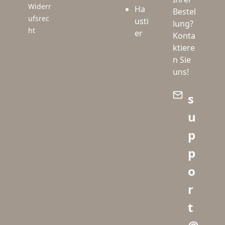
Widerr
Ha
Bestel
ufsrec
usti
lung?
ht
er
Konta
ktiere
n Sie
uns!
s
u
p
p
o
r
t