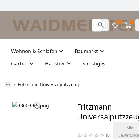
0
0
Wohnen & Schlafen
Baumarkt
Garten
Haustier
Sonstiges
Fritzmann Universalputzzeug
Fritzmann
Universalputzzeu
Alle
0
Bewertung