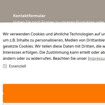
Kontaktformular
Haben Sie noch Fragen zu unseren Produkten oder I
support@waidmeister.de
Wir verwenden Cookies und ähnliche Technologien auf un
um z.B. Inhalte zu personalisieren, Medien von Drittanbi
gesetzte Cookies. Wir teilen diese Daten mit Dritten, di
Interesses erfolgen. Die Zustimmung kann erteilt oder ab
ändern oder zu widerrufen. Beachten Sie unser
Impress
Essenziell