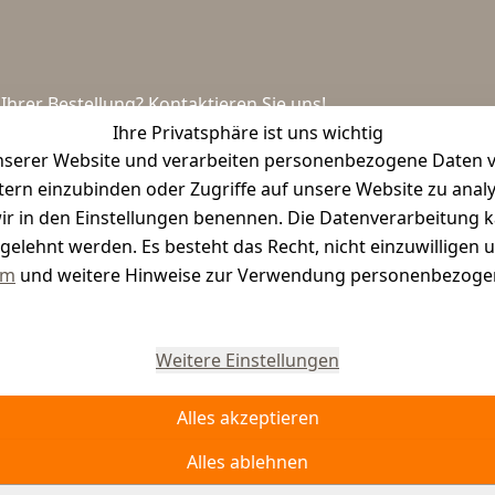
hrer Bestellung? Kontaktieren Sie uns!
Ihre Privatsphäre ist uns wichtig
serer Website und verarbeiten personenbezogene Daten vo
etern einzubinden oder Zugriffe auf unsere Website zu anal
e wir in den Einstellungen benennen. Die Datenverarbeitung 
gelehnt werden. Es besteht das Recht, nicht einzuwilligen 
um
und weitere Hinweise zur Verwendung personenbezogen
Vertrag widerrufen
Weitere Einstellungen
Alles akzeptieren
Alles ablehnen