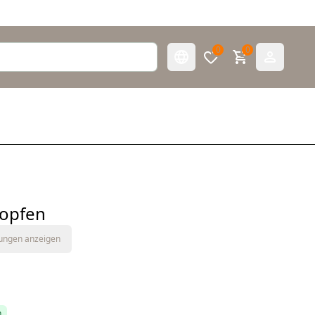
0
0
opfen
tungen anzeigen
h