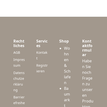
Recht
Servic
Shop
Kont
liches
es
aktfo
Wo
rmul
AGB
Kontak
hn
ar
t
en
Impres
Habe
&
sum
Registr
n Sie
Sch
ieren
noch
Datens
lafe
Frage
chutze
n
n zu
rkläru
Ba
unser
ng
um
en
Barrier
ark
Produ
efreihe
t
kten