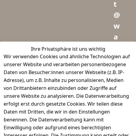
t
@
w
a
i
Ihre Privatsphäre ist uns wichtig
Wir verwenden Cookies und ähnliche Technologien auf
d
unserer Website und verarbeiten personenbezogene
m
Daten von Besucher:innen unserer Webseite (z.B. IP-
e
Adresse), um z.B. Inhalte zu personalisieren, Medien
von Drittanbietern einzubinden oder Zugriffe auf
i
unsere Website zu analysieren. Die Datenverarbeitung
s
erfolgt erst durch gesetzte Cookies. Wir teilen diese
t
Daten mit Dritten, die wir in den Einstellungen
benennen. Die Datenverarbeitung kann mit
e
Einwilligung oder aufgrund eines berechtigten
r.
Interesses erfolgen. Die Zustimmung kann erteilt oder