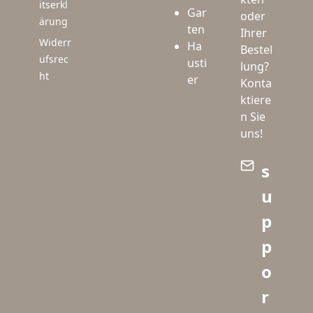
itserkl
Gar
oder
ärung
ten
Ihrer
Widerr
Ha
Bestel
ufsrec
usti
lung?
ht
er
Konta
ktiere
n Sie
uns!
s
u
p
p
o
r