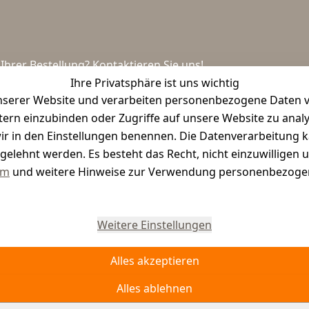
hrer Bestellung? Kontaktieren Sie uns!
Ihre Privatsphäre ist uns wichtig
serer Website und verarbeiten personenbezogene Daten vo
etern einzubinden oder Zugriffe auf unsere Website zu anal
e wir in den Einstellungen benennen. Die Datenverarbeitung 
gelehnt werden. Es besteht das Recht, nicht einzuwilligen 
um
und weitere Hinweise zur Verwendung personenbezogen
Vertrag widerrufen
Weitere Einstellungen
Alles akzeptieren
Alles ablehnen