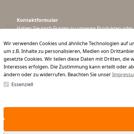
Kontaktformular
Haben Sie noch Fragen zu unseren Produkten oder I
support@waidmeister.de
Wir verwenden Cookies und ähnliche Technologien auf un
um z.B. Inhalte zu personalisieren, Medien von Drittanbi
gesetzte Cookies. Wir teilen diese Daten mit Dritten, di
Interesses erfolgen. Die Zustimmung kann erteilt oder ab
ändern oder zu widerrufen. Beachten Sie unser
Impress
Essenziell