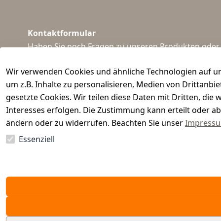
Kontaktformular
Haben Sie noch Fragen zu unseren Produkten oder I
support@waidmeister.de
Wir verwenden Cookies und ähnliche Technologien auf un
um z.B. Inhalte zu personalisieren, Medien von Drittanbi
gesetzte Cookies. Wir teilen diese Daten mit Dritten, di
Interesses erfolgen. Die Zustimmung kann erteilt oder ab
ändern oder zu widerrufen. Beachten Sie unser
Impress
Essenziell