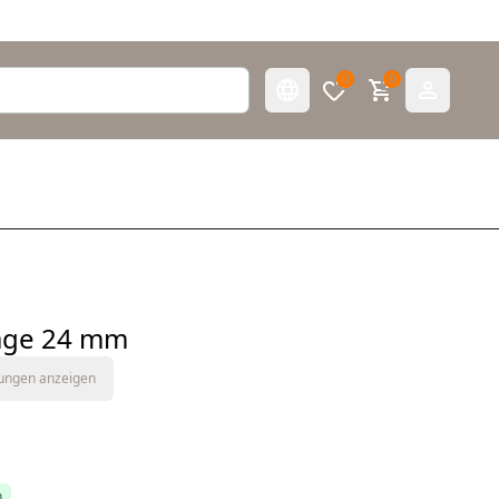
0
0
age 24 mm
tungen anzeigen
h