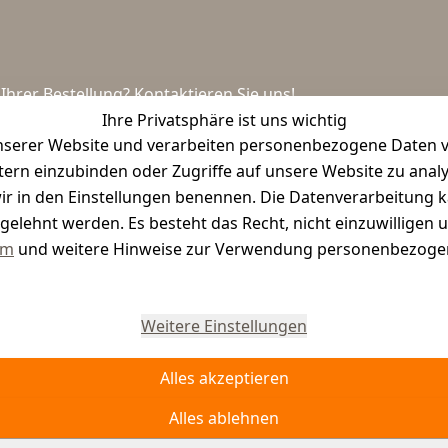
hrer Bestellung? Kontaktieren Sie uns!
Ihre Privatsphäre ist uns wichtig
serer Website und verarbeiten personenbezogene Daten vo
etern einzubinden oder Zugriffe auf unsere Website zu anal
e wir in den Einstellungen benennen. Die Datenverarbeitung 
gelehnt werden. Es besteht das Recht, nicht einzuwilligen 
um
und weitere Hinweise zur Verwendung personenbezogen
Vertrag widerrufen
Weitere Einstellungen
Alles akzeptieren
Alles ablehnen