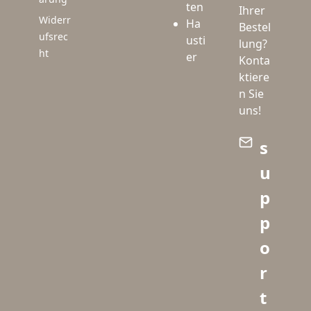
ten
Ihrer
Widerr
Ha
Bestel
ufsrec
usti
lung?
ht
er
Konta
ktiere
n Sie
uns!
s
u
p
p
o
r
t