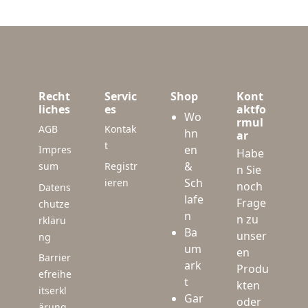
Recht
Servic
Shop
Kont
liches
es
aktfo
Wo
rmul
AGB
Kontak
hn
ar
t
en
Impres
Habe
&
sum
Registr
n Sie
Sch
ieren
noch
Datens
lafe
Frage
chutze
n
n zu
rkläru
Ba
unser
ng
um
en
Barrier
ark
Produ
efreihe
t
kten
itserkl
Gar
oder
ärung