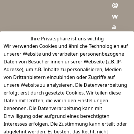
@
w
a
i
Ihre Privatsphäre ist uns wichtig
Wir verwenden Cookies und ähnliche Technologien auf
d
unserer Website und verarbeiten personenbezogene
m
Daten von Besucher:innen unserer Webseite (z.B. IP-
e
Adresse), um z.B. Inhalte zu personalisieren, Medien
von Drittanbietern einzubinden oder Zugriffe auf
i
unsere Website zu analysieren. Die Datenverarbeitung
s
erfolgt erst durch gesetzte Cookies. Wir teilen diese
t
Daten mit Dritten, die wir in den Einstellungen
benennen. Die Datenverarbeitung kann mit
e
Einwilligung oder aufgrund eines berechtigten
r.
Interesses erfolgen. Die Zustimmung kann erteilt oder
abgelehnt werden. Es besteht das Recht, nicht