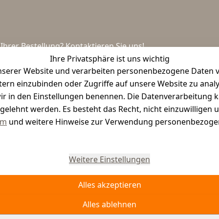
hrer Bestellung? Kontaktieren Sie uns!
Ihre Privatsphäre ist uns wichtig
serer Website und verarbeiten personenbezogene Daten vo
etern einzubinden oder Zugriffe auf unsere Website zu anal
e wir in den Einstellungen benennen. Die Datenverarbeitung 
gelehnt werden. Es besteht das Recht, nicht einzuwilligen 
um
und weitere Hinweise zur Verwendung personenbezogen
Vertrag widerrufen
Weitere Einstellungen
Alles akzeptieren
Alles ablehnen