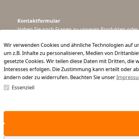
Kontaktformular
Haben Sie noch Fragen zu unseren Produkten oder I
support@waidmeister.de
Wir verwenden Cookies und ähnliche Technologien auf un
um z.B. Inhalte zu personalisieren, Medien von Drittanbi
gesetzte Cookies. Wir teilen diese Daten mit Dritten, di
Interesses erfolgen. Die Zustimmung kann erteilt oder ab
ändern oder zu widerrufen. Beachten Sie unser
Impress
Essenziell