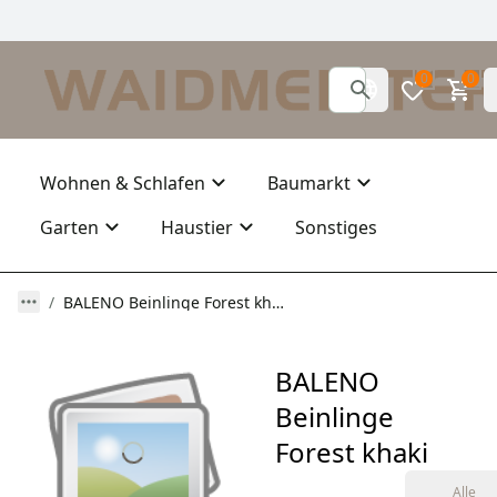
0
0
Wohnen & Schlafen
Baumarkt
Garten
Haustier
Sonstiges
BALENO Beinlinge Forest khaki
BALENO
Beinlinge
Forest khaki
Alle