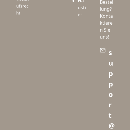
Ha
Bestel
ufsrec
usti
lung?
ht
er
Konta
ktiere
n Sie
uns!
s
u
p
p
o
r
t
@