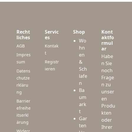
Recht
Servic
Shop
Kont
liches
es
aktfo
Wo
rmul
AGB
Kontak
hn
ar
t
en
Impres
Habe
&
sum
Registr
n Sie
Sch
ieren
noch
Datens
lafe
Frage
chutze
n
n zu
rkläru
Ba
unser
ng
um
en
Barrier
ark
Produ
efreihe
t
kten
itserkl
Gar
oder
ärung
ten
Ihrer
Widerr