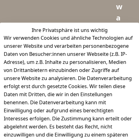
w
a
i
Ihre Privatsphäre ist uns wichtig
Wir verwenden Cookies und ähnliche Technologien auf
d
unserer Website und verarbeiten personenbezogene
m
Daten von Besucher:innen unserer Webseite (z.B. IP-
e
Adresse), um z.B. Inhalte zu personalisieren, Medien
von Drittanbietern einzubinden oder Zugriffe auf
i
unsere Website zu analysieren. Die Datenverarbeitung
s
erfolgt erst durch gesetzte Cookies. Wir teilen diese
t
Daten mit Dritten, die wir in den Einstellungen
benennen. Die Datenverarbeitung kann mit
e
Einwilligung oder aufgrund eines berechtigten
r.
Interesses erfolgen. Die Zustimmung kann erteilt oder
abgelehnt werden. Es besteht das Recht, nicht
d
einzuwilligen und die Einwilligung zu einem späteren