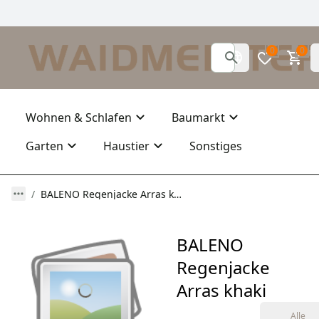
0
0
Wohnen & Schlafen
Baumarkt
Garten
Haustier
Sonstiges
BALENO Regenjacke Arras khaki
BALENO
Regenjacke
Arras khaki
Alle