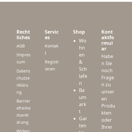
Recht
Servic
Shop
Kont
liches
es
aktfo
Wo
rmul
AGB
Kontak
hn
ar
t
en
Impres
Habe
&
sum
Registr
n Sie
Sch
ieren
noch
Datens
lafe
Frage
chutze
n
n zu
rkläru
Ba
unser
ng
um
en
Barrier
ark
Produ
efreihe
t
kten
itserkl
Gar
oder
ärung
ten
Ihrer
Widerr