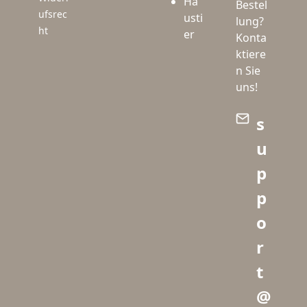
Ha
Bestel
ufsrec
usti
lung?
ht
er
Konta
ktiere
n Sie
uns!
s
u
p
p
o
r
t
@