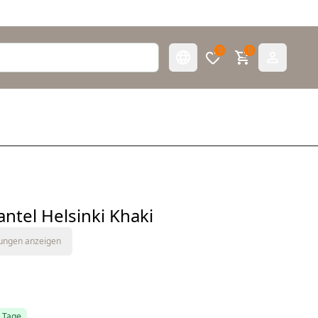
0
0
tel Helsinki Khaki
tungen anzeigen
5 Tage