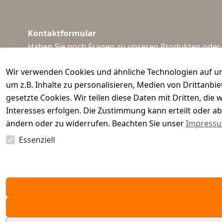
Kontaktformular
Haben Sie noch Fragen zu unseren Produkten oder I
support@waidmeister.de
Wir verwenden Cookies und ähnliche Technologien auf un
um z.B. Inhalte zu personalisieren, Medien von Drittanbi
gesetzte Cookies. Wir teilen diese Daten mit Dritten, di
Interesses erfolgen. Die Zustimmung kann erteilt oder ab
ändern oder zu widerrufen. Beachten Sie unser
Impress
Essenziell