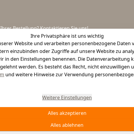
hrer Bestellung? Kontaktieren Sie uns!
Ihre Privatsphäre ist uns wichtig
serer Website und verarbeiten personenbezogene Daten vo
etern einzubinden oder Zugriffe auf unsere Website zu anal
e wir in den Einstellungen benennen. Die Datenverarbeitung 
gelehnt werden. Es besteht das Recht, nicht einzuwilligen 
um
und weitere Hinweise zur Verwendung personenbezogen
Vertrag widerrufen
Weitere Einstellungen
Alles akzeptieren
Alles ablehnen