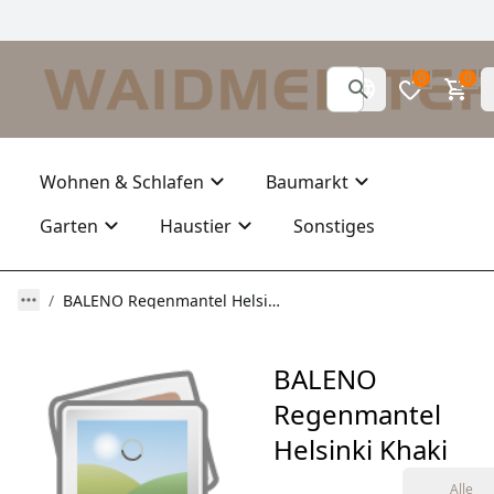
0
0
Wohnen & Schlafen
Baumarkt
Garten
Haustier
Sonstiges
BALENO Regenmantel Helsinki Khaki
BALENO
Regenmantel
Helsinki Khaki
Alle