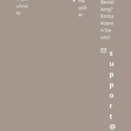
Ha
Bestel
ufsrec
usti
lung?
ht
er
Konta
ktiere
n Sie
uns!
s
u
p
p
o
r
t
@