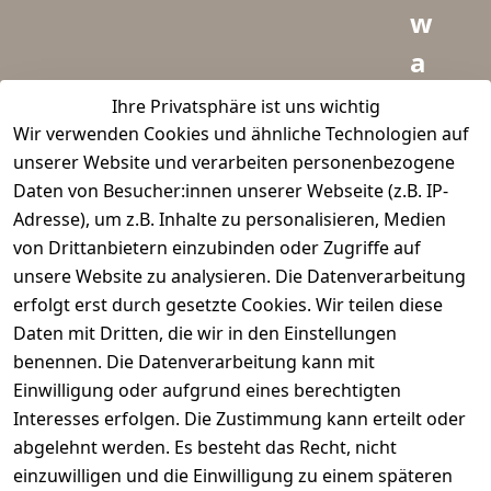
w
a
i
Ihre Privatsphäre ist uns wichtig
Wir verwenden Cookies und ähnliche Technologien auf
d
unserer Website und verarbeiten personenbezogene
m
Daten von Besucher:innen unserer Webseite (z.B. IP-
e
Adresse), um z.B. Inhalte zu personalisieren, Medien
von Drittanbietern einzubinden oder Zugriffe auf
i
unsere Website zu analysieren. Die Datenverarbeitung
s
erfolgt erst durch gesetzte Cookies. Wir teilen diese
t
Daten mit Dritten, die wir in den Einstellungen
benennen. Die Datenverarbeitung kann mit
e
Einwilligung oder aufgrund eines berechtigten
r.
Interesses erfolgen. Die Zustimmung kann erteilt oder
abgelehnt werden. Es besteht das Recht, nicht
d
einzuwilligen und die Einwilligung zu einem späteren