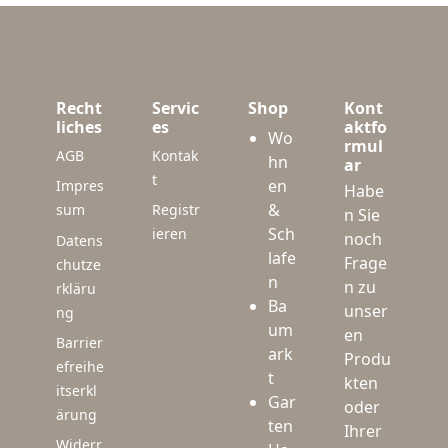
Recht
Servic
Shop
Kont
liches
es
aktfo
Wo
rmul
AGB
Kontak
hn
ar
t
en
Impres
Habe
&
sum
Registr
n Sie
Sch
ieren
noch
Datens
lafe
Frage
chutze
n
n zu
rkläru
Ba
unser
ng
um
en
Barrier
ark
Produ
efreihe
t
kten
itserkl
Gar
oder
ärung
ten
Ihrer
Widerr