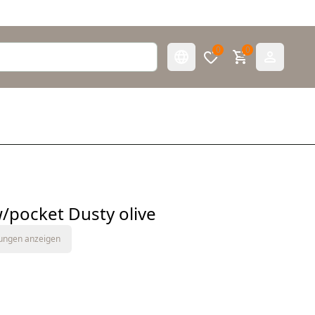
0
0
 w/pocket Dusty olive
tungen anzeigen