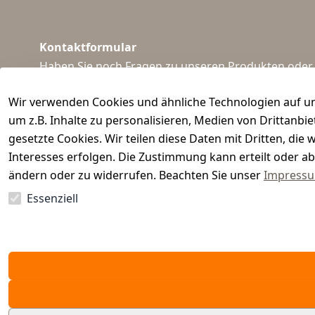
Kontaktformular
Haben Sie noch Fragen zu unseren Produkten oder I
support@waidmeister.de
Wir verwenden Cookies und ähnliche Technologien auf un
um z.B. Inhalte zu personalisieren, Medien von Drittanbi
gesetzte Cookies. Wir teilen diese Daten mit Dritten, di
Interesses erfolgen. Die Zustimmung kann erteilt oder ab
ändern oder zu widerrufen. Beachten Sie unser
Impress
Essenziell