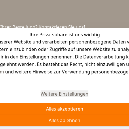
hrer Bestellung? Kontaktieren Sie uns!
Ihre Privatsphäre ist uns wichtig
serer Website und verarbeiten personenbezogene Daten vo
etern einzubinden oder Zugriffe auf unsere Website zu anal
e wir in den Einstellungen benennen. Die Datenverarbeitung 
gelehnt werden. Es besteht das Recht, nicht einzuwilligen 
um
und weitere Hinweise zur Verwendung personenbezogen
Vertrag widerrufen
Weitere Einstellungen
Alles akzeptieren
Alles ablehnen