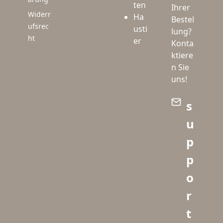
ten
Ihrer
Widerr
Ha
Bestel
ufsrec
usti
lung?
ht
er
Konta
ktiere
n Sie
uns!
s
u
p
p
o
r
t