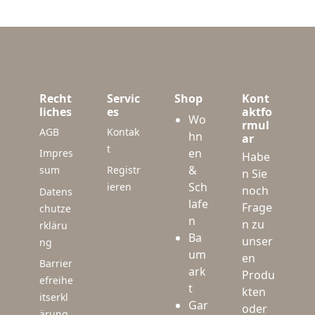
Recht
Servic
Shop
Kont
liches
es
aktfo
Wo
rmul
AGB
Kontak
hn
ar
t
en
Impres
Habe
&
sum
Registr
n Sie
Sch
ieren
noch
Datens
lafe
Frage
chutze
n
n zu
rkläru
Ba
unser
ng
um
en
Barrier
ark
Produ
efreihe
t
kten
itserkl
Gar
oder
ärung