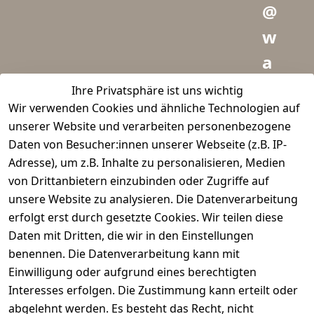
@
w
a
i
Ihre Privatsphäre ist uns wichtig
Wir verwenden Cookies und ähnliche Technologien auf
d
unserer Website und verarbeiten personenbezogene
m
Daten von Besucher:innen unserer Webseite (z.B. IP-
e
Adresse), um z.B. Inhalte zu personalisieren, Medien
von Drittanbietern einzubinden oder Zugriffe auf
i
unsere Website zu analysieren. Die Datenverarbeitung
s
erfolgt erst durch gesetzte Cookies. Wir teilen diese
t
Daten mit Dritten, die wir in den Einstellungen
benennen. Die Datenverarbeitung kann mit
e
Einwilligung oder aufgrund eines berechtigten
r.
Interesses erfolgen. Die Zustimmung kann erteilt oder
abgelehnt werden. Es besteht das Recht, nicht