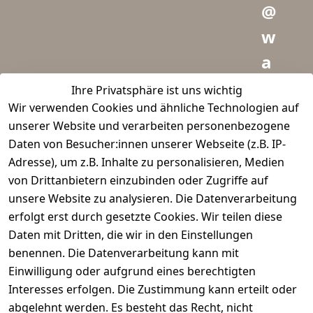
@
w
a
i
Ihre Privatsphäre ist uns wichtig
Wir verwenden Cookies und ähnliche Technologien auf
d
unserer Website und verarbeiten personenbezogene
m
Daten von Besucher:innen unserer Webseite (z.B. IP-
e
Adresse), um z.B. Inhalte zu personalisieren, Medien
von Drittanbietern einzubinden oder Zugriffe auf
i
unsere Website zu analysieren. Die Datenverarbeitung
s
erfolgt erst durch gesetzte Cookies. Wir teilen diese
t
Daten mit Dritten, die wir in den Einstellungen
benennen. Die Datenverarbeitung kann mit
e
Einwilligung oder aufgrund eines berechtigten
r.
Interesses erfolgen. Die Zustimmung kann erteilt oder
abgelehnt werden. Es besteht das Recht, nicht