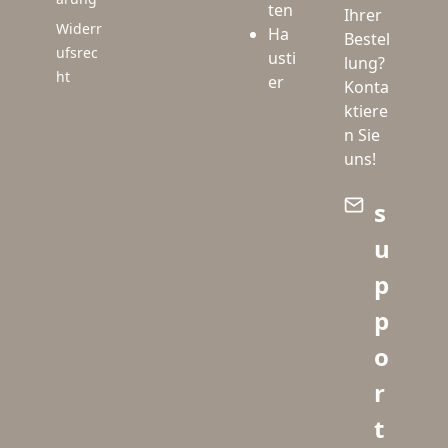
ten
Ihrer
Widerr
Ha
Bestel
ufsrec
usti
lung?
ht
er
Konta
ktiere
n Sie
uns!
s
u
p
p
o
r
t