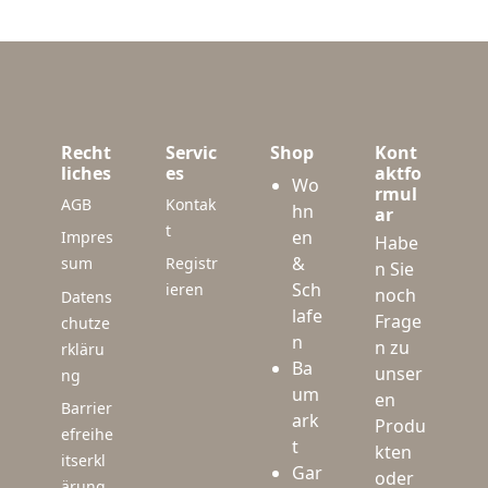
Recht
Servic
Shop
Kont
liches
es
aktfo
Wo
rmul
AGB
Kontak
hn
ar
t
en
Impres
Habe
&
sum
Registr
n Sie
Sch
ieren
noch
Datens
lafe
Frage
chutze
n
n zu
rkläru
Ba
unser
ng
um
en
Barrier
ark
Produ
efreihe
t
kten
itserkl
Gar
oder
ärung