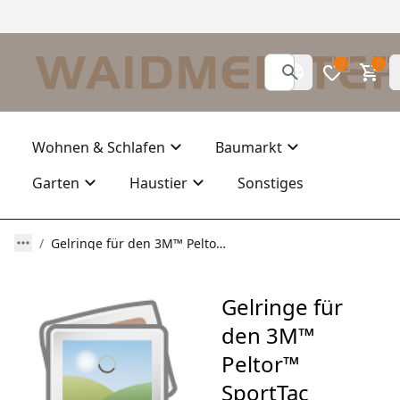
0
0
Wohnen & Schlafen
Baumarkt
Garten
Haustier
Sonstiges
Gelringe für den 3M™ Peltor™ SportTac
Gelringe für
den 3M™
Peltor™
SportTac