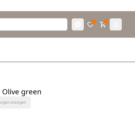
0
0
e Olive green
tungen anzeigen