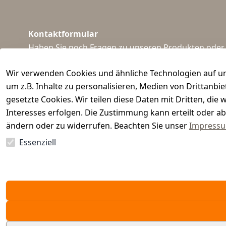
Kontaktformular
Haben Sie noch Fragen zu unseren Produkten oder I
support@waidmeister.de
Wir verwenden Cookies und ähnliche Technologien auf un
um z.B. Inhalte zu personalisieren, Medien von Drittanbi
gesetzte Cookies. Wir teilen diese Daten mit Dritten, di
Interesses erfolgen. Die Zustimmung kann erteilt oder ab
ändern oder zu widerrufen. Beachten Sie unser
Impress
Essenziell