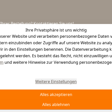
hrer Bestellung? Kontaktieren Sie uns!
Ihre Privatsphäre ist uns wichtig
serer Website und verarbeiten personenbezogene Daten vo
etern einzubinden oder Zugriffe auf unsere Website zu anal
e wir in den Einstellungen benennen. Die Datenverarbeitung 
gelehnt werden. Es besteht das Recht, nicht einzuwilligen 
um
und weitere Hinweise zur Verwendung personenbezogen
Vertrag widerrufen
Weitere Einstellungen
Alles akzeptieren
Alles ablehnen