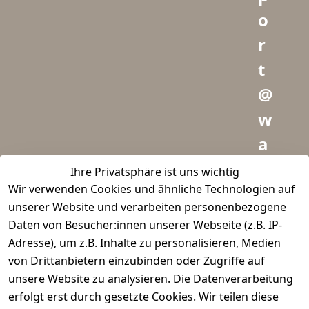
o
r
t
@
w
a
i
Ihre Privatsphäre ist uns wichtig
Wir verwenden Cookies und ähnliche Technologien auf
d
unserer Website und verarbeiten personenbezogene
m
Daten von Besucher:innen unserer Webseite (z.B. IP-
e
Adresse), um z.B. Inhalte zu personalisieren, Medien
von Drittanbietern einzubinden oder Zugriffe auf
i
unsere Website zu analysieren. Die Datenverarbeitung
s
erfolgt erst durch gesetzte Cookies. Wir teilen diese