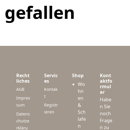
gefallen
Recht
Servic
Shop
Kont
liches
es
aktfo
Wo
rmul
AGB
Kontak
hn
ar
t
en
Impres
Habe
&
sum
Registr
n Sie
Sch
ieren
noch
Datens
lafe
Frage
chutze
n
n zu
rkläru