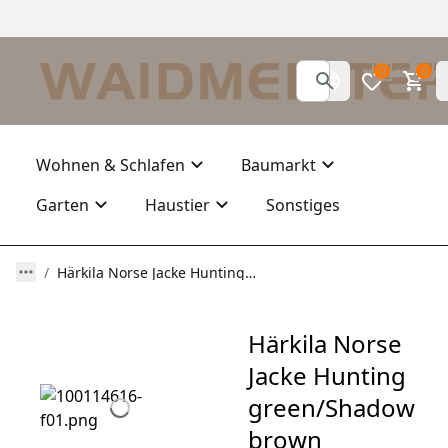
0
0
Wohnen & Schlafen
Baumarkt
Garten
Haustier
Sonstiges
Härkila Norse Jacke Hunting green/Shadow brown
Härkila Norse
Jacke Hunting
green/Shadow
brown