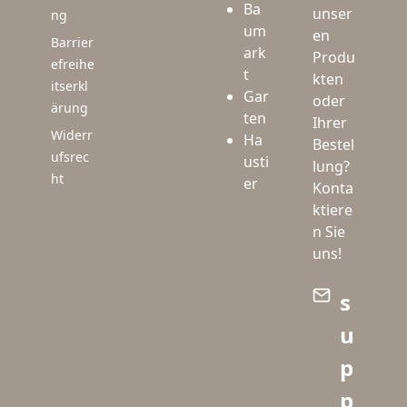
Ba
unser
ng
um
en
Barrier
ark
Produ
efreihe
t
kten
itserkl
Gar
oder
ärung
ten
Ihrer
Widerr
Ha
Bestel
ufsrec
usti
lung?
ht
er
Konta
ktiere
n Sie
uns!
s
u
p
p