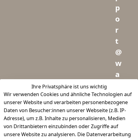
p
o
r
t
@
w
a
i
Ihre Privatsphäre ist uns wichtig
Wir verwenden Cookies und ähnliche Technologien auf
d
unserer Website und verarbeiten personenbezogene
m
Daten von Besucher:innen unserer Webseite (z.B. IP-
e
Adresse), um z.B. Inhalte zu personalisieren, Medien
von Drittanbietern einzubinden oder Zugriffe auf
i
unsere Website zu analysieren. Die Datenverarbeitung