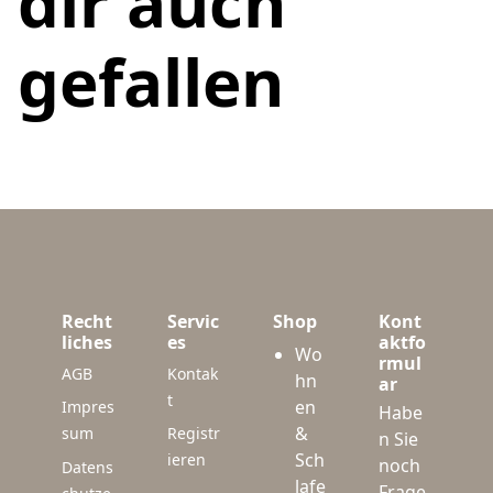
dir auch
gefallen
Recht
Servic
Shop
Kont
liches
es
aktfo
Wo
rmul
AGB
Kontak
hn
ar
t
en
Impres
Habe
&
sum
Registr
n Sie
Sch
ieren
noch
Datens
lafe
Frage