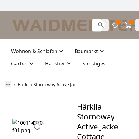
0
0
Wohnen & Schlafen
Baumarkt
Garten
Haustier
Sonstiges
Härkila Stornoway Active Jacke Cottage green
Härkila
Stornoway
Active Jacke
Cottage