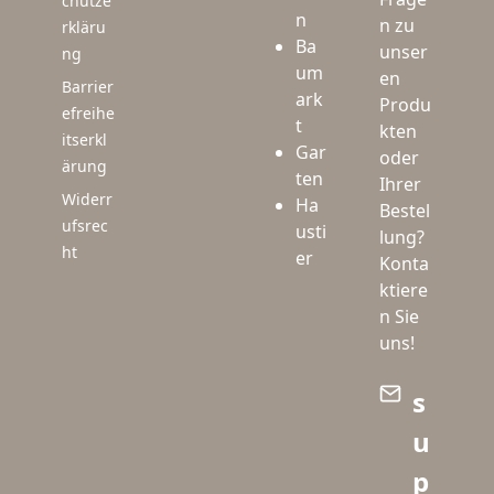
chutze
n
n zu
rkläru
Ba
unser
ng
um
en
Barrier
ark
Produ
efreihe
t
kten
itserkl
Gar
oder
ärung
ten
Ihrer
Widerr
Ha
Bestel
ufsrec
usti
lung?
ht
er
Konta
ktiere
n Sie
uns!
s
u
p