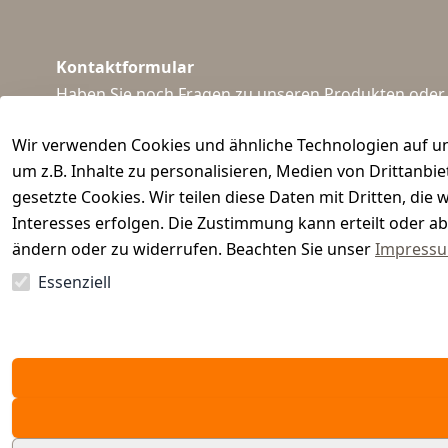
Kontaktformular
Haben Sie noch Fragen zu unseren Produkten oder I
support@waidmeister.de
Wir verwenden Cookies und ähnliche Technologien auf un
um z.B. Inhalte zu personalisieren, Medien von Drittanbi
gesetzte Cookies. Wir teilen diese Daten mit Dritten, di
Interesses erfolgen. Die Zustimmung kann erteilt oder ab
ändern oder zu widerrufen. Beachten Sie unser
Impress
Essenziell