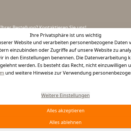
hrer Bestellung? Kontaktieren Sie uns!
Ihre Privatsphäre ist uns wichtig
serer Website und verarbeiten personenbezogene Daten vo
etern einzubinden oder Zugriffe auf unsere Website zu anal
e wir in den Einstellungen benennen. Die Datenverarbeitung 
gelehnt werden. Es besteht das Recht, nicht einzuwilligen 
um
und weitere Hinweise zur Verwendung personenbezogen
Vertrag widerrufen
Weitere Einstellungen
Alles akzeptieren
Alles ablehnen