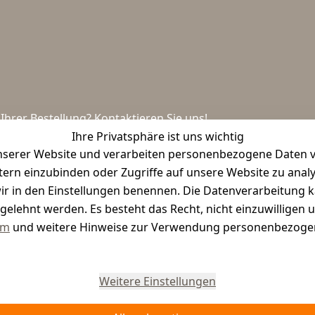
hrer Bestellung? Kontaktieren Sie uns!
Ihre Privatsphäre ist uns wichtig
serer Website und verarbeiten personenbezogene Daten vo
etern einzubinden oder Zugriffe auf unsere Website zu anal
e wir in den Einstellungen benennen. Die Datenverarbeitung 
gelehnt werden. Es besteht das Recht, nicht einzuwilligen 
um
und weitere Hinweise zur Verwendung personenbezogen
Vertrag widerrufen
Weitere Einstellungen