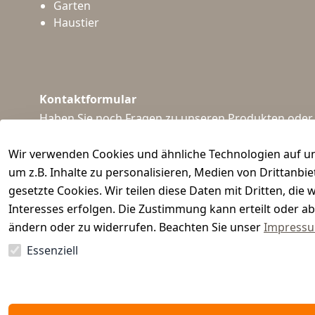
Garten
Haustier
Kontaktformular
Haben Sie noch Fragen zu unseren Produkten oder I
support@waidmeister.de
Wir verwenden Cookies und ähnliche Technologien auf un
um z.B. Inhalte zu personalisieren, Medien von Drittanbi
gesetzte Cookies. Wir teilen diese Daten mit Dritten, di
Interesses erfolgen. Die Zustimmung kann erteilt oder ab
ändern oder zu widerrufen. Beachten Sie unser
Impress
Essenziell