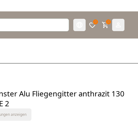
0
0
ster Alu Fliegengitter anthrazit 130
E 2
tungen anzeigen