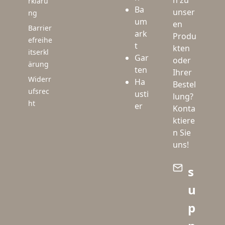
n zu
rkläru
Ba
unser
ng
um
en
Barrier
ark
Produ
efreihe
t
kten
itserkl
Gar
oder
ärung
ten
Ihrer
Widerr
Ha
Bestel
ufsrec
usti
lung?
ht
er
Konta
ktiere
n Sie
uns!
s
u
p