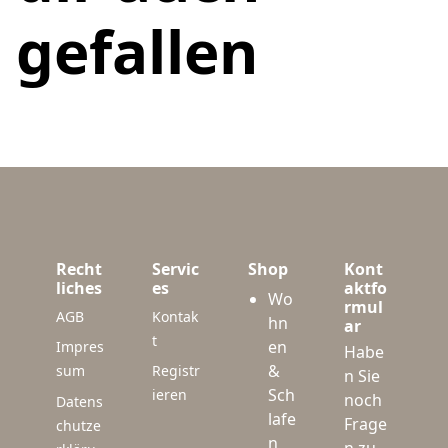
gefallen
Recht
Servic
Shop
Kont
liches
es
aktfo
Wo
rmul
AGB
Kontak
hn
ar
t
en
Impres
Habe
&
sum
Registr
n Sie
Sch
ieren
noch
Datens
lafe
Frage
chutze
n