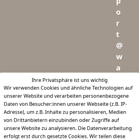
p
o
r
t
@
w
a
i
Ihre Privatsphäre ist uns wichtig
Wir verwenden Cookies und ähnliche Technologien auf
d
unserer Website und verarbeiten personenbezogene
m
Daten von Besucher:innen unserer Webseite (z.B. IP-
e
Adresse), um z.B. Inhalte zu personalisieren, Medien
von Drittanbietern einzubinden oder Zugriffe auf
i
unsere Website zu analysieren. Die Datenverarbeitung
s
erfolgt erst durch gesetzte Cookies. Wir teilen diese