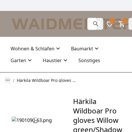
0
0
Wohnen & Schlafen
Baumarkt
Garten
Haustier
Sonstiges
Härkila Wildboar Pro gloves Willow green/Shadow brown
Härkila
Wildboar Pro
gloves Willow
green/Shadow