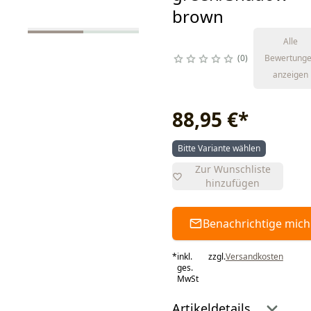
brown
Alle
0
Bewertung
anzeigen
88,95 €
*
Bitte Variante wählen
Zur Wunschliste
hinzufügen
Benachrichtige mich
*
inkl.
zzgl.
Versandkosten
ges.
MwSt
Artikeldetails