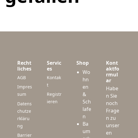
Recht
Servic
Shop
Kont
liches
es
aktfo
Wo
rmul
AGB
Kontak
hn
ar
t
en
Impres
Habe
&
sum
Registr
n Sie
Sch
ieren
noch
Datens
lafe
Frage
chutze
n
n zu
rkläru
Ba
unser
ng
um
en
Barrier