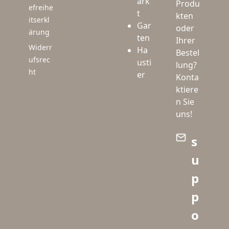
ark
Produ
efreihe
t
kten
itserkl
Gar
oder
ärung
ten
Ihrer
Widerr
Ha
Bestel
ufsrec
usti
lung?
ht
er
Konta
ktiere
n Sie
uns!
s
u
p
p
o