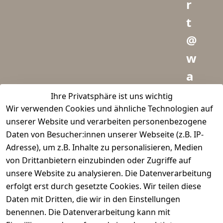
r
t
@
w
a
i
Ihre Privatsphäre ist uns wichtig
Wir verwenden Cookies und ähnliche Technologien auf
d
unserer Website und verarbeiten personenbezogene
m
Daten von Besucher:innen unserer Webseite (z.B. IP-
e
Adresse), um z.B. Inhalte zu personalisieren, Medien
von Drittanbietern einzubinden oder Zugriffe auf
i
unsere Website zu analysieren. Die Datenverarbeitung
s
erfolgt erst durch gesetzte Cookies. Wir teilen diese
t
Daten mit Dritten, die wir in den Einstellungen
benennen. Die Datenverarbeitung kann mit
e