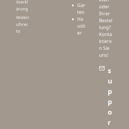
itserkl
Gar
oder
ärung
ten
Ihrer
Widerr
Ha
Bestel
ufsrec
usti
lung?
ht
er
Konta
ktiere
n Sie
uns!
s
u
p
p
o
r