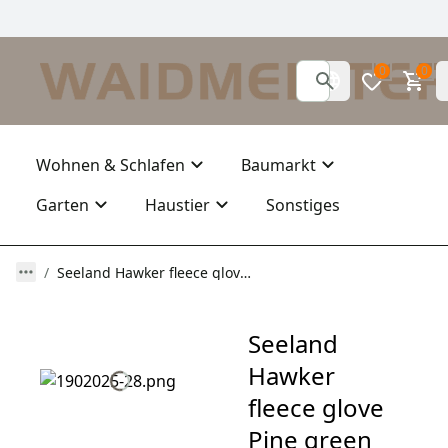
0
0
Wohnen & Schlafen
Baumarkt
Garten
Haustier
Sonstiges
Seeland Hawker fleece glove Pine green
Seeland
Hawker
fleece glove
Pine green