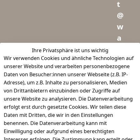
t
@
w
a
i
Ihre Privatsphäre ist uns wichtig
Wir verwenden Cookies und ähnliche Technologien auf
d
unserer Website und verarbeiten personenbezogene
m
Daten von Besucher:innen unserer Webseite (z.B. IP-
e
Adresse), um z.B. Inhalte zu personalisieren, Medien
von Drittanbietern einzubinden oder Zugriffe auf
i
unsere Website zu analysieren. Die Datenverarbeitung
s
erfolgt erst durch gesetzte Cookies. Wir teilen diese
t
Daten mit Dritten, die wir in den Einstellungen
benennen. Die Datenverarbeitung kann mit
e
Einwilligung oder aufgrund eines berechtigten
r.
Interesses erfolgen. Die Zustimmung kann erteilt oder