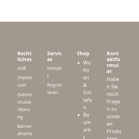
Recht
Servic
Shop
Kont
liches
es
aktfo
Wo
rmul
AGB
Kontak
hn
ar
t
en
Impres
Habe
&
sum
Registr
n Sie
Sch
ieren
noch
Datens
lafe
Frage
chutze
n
n zu
rkläru
Ba
unser
ng
um
en
Barrier
ark
Produ
efreihe
t
kten