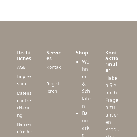
Recht
Servic
Shop
Kont
liches
es
aktfo
Wo
rmul
AGB
Kontak
hn
ar
t
en
Impres
Habe
&
sum
Registr
n Sie
Sch
ieren
noch
Datens
lafe
Frage
chutze
n
n zu
rkläru
Ba
unser
ng
um
en
Barrier
ark
Produ
efreihe
t
kten