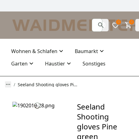
0
0
Wohnen & Schlafen
Baumarkt
Garten
Haustier
Sonstiges
Seeland Shooting gloves Pine green
Seeland
Shooting
gloves Pine
green