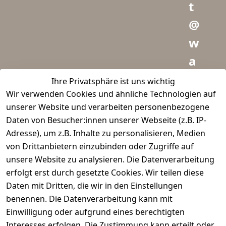
t
@
w
a
i
Ihre Privatsphäre ist uns wichtig
Wir verwenden Cookies und ähnliche Technologien auf
d
unserer Website und verarbeiten personenbezogene
m
Daten von Besucher:innen unserer Webseite (z.B. IP-
e
Adresse), um z.B. Inhalte zu personalisieren, Medien
von Drittanbietern einzubinden oder Zugriffe auf
i
unsere Website zu analysieren. Die Datenverarbeitung
s
erfolgt erst durch gesetzte Cookies. Wir teilen diese
t
Daten mit Dritten, die wir in den Einstellungen
benennen. Die Datenverarbeitung kann mit
e
Einwilligung oder aufgrund eines berechtigten
r.
Interesses erfolgen. Die Zustimmung kann erteilt oder