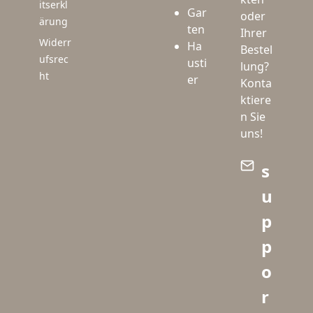
itserkl
Gar
oder
ärung
ten
Ihrer
Widerr
Ha
Bestel
ufsrec
usti
lung?
ht
er
Konta
ktiere
n Sie
uns!
s
u
p
p
o
r