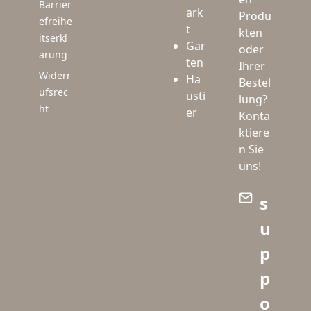
Barrier
ark
Produ
efreihe
t
kten
itserkl
Gar
oder
ärung
ten
Ihrer
Widerr
Ha
Bestel
ufsrec
usti
lung?
ht
er
Konta
ktiere
n Sie
uns!
s
u
p
p
o