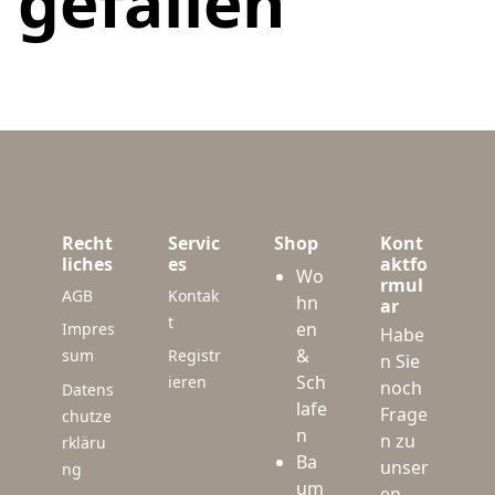
gefallen
Recht
Servic
Shop
Kont
liches
es
aktfo
Wo
rmul
AGB
Kontak
hn
ar
t
en
Impres
Habe
&
sum
Registr
n Sie
Sch
ieren
noch
Datens
lafe
Frage
chutze
n
n zu
rkläru
Ba
unser
ng
um
en